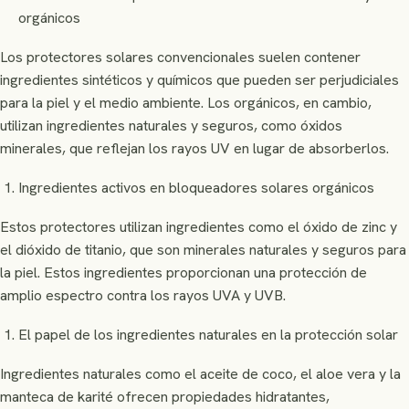
orgánicos
Aura
close
Asesora Naturalcare
Los protectores solares convencionales suelen contener
ingredientes sintéticos y químicos que pueden ser perjudiciales
¡Hola! 🌿 Soy Aura, tu asesora en Naturalcare
para la piel y el medio ambiente. Los orgánicos, en cambio,
Cosmetics Lab. Te ayudo con productos,
utilizan ingredientes naturales y seguros, como óxidos
ingredientes (INCI), precios a granel y
minerales, que reflejan los rayos UV en lugar de absorberlos.
cotizaciones. ¿En qué te apoyo?
Ingredientes activos en bloqueadores solares orgánicos
Precios del protector solar a granel
Qué líneas a granel manejan
Estos protectores utilizan ingredientes como el óxido de zinc y
el dióxido de titanio, que son minerales naturales y seguros para
Quiero cotizar para mi marca
la piel. Estos ingredientes proporcionan una protección de
amplio espectro contra los rayos UVA y UVB.
El papel de los ingredientes naturales en la protección solar
Ingredientes naturales como el aceite de coco, el aloe vera y la
manteca de karité ofrecen propiedades hidratantes,