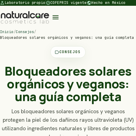
science
verified
public
Laboratorio propio
COFEPRIS vigente
Hecho en México
menu
Inicio
/
Consejos
/
Bloqueadores solares orgánicos y veganos: una guía completa
label
CONSEJOS
Bloqueadores solares
orgánicos y veganos:
una guía completa
Los bloqueadores solares orgánicos y veganos
protegen la piel de los dañinos rayos ultravioleta (UV)
utilizando ingredientes naturales y libres de productos